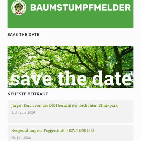
e
i
t
SAVE THE DATE
r
ä
g
e
NEUESTE BEITRÄGE
Jürgen Resch von der DUH besucht den bedrohten Klinikpark
1. August 2026
Neugestaltung der Fuggerstraße (BSV/26/00123)
20. Juli 2026