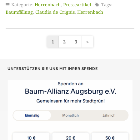
Kategorie:
Herrenbach
,
Presseartikel
Tags:
Baumfällung
,
Claudia de Crignis
,
Herrenbach
1
2
3
»
S
e
i
UNTERSTÜTZEN SIE UNS MIT IHRER SPENDE
t
e
n
n
u
m