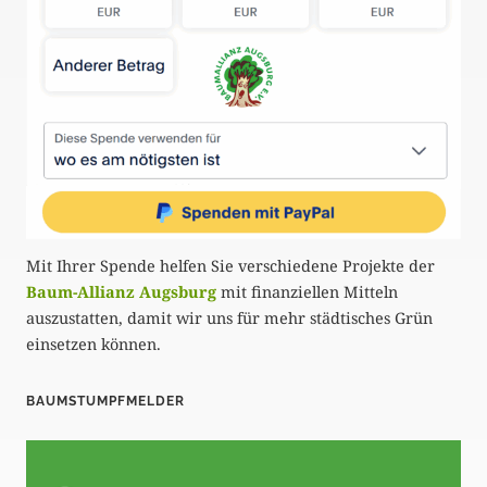
m
e
r
i
e
r
u
Mit Ihrer Spende helfen Sie verschiedene Projekte der
n
Baum-Allianz Augsburg
mit finanziellen Mitteln
g
auszustatten, damit wir uns für mehr städtisches Grün
einsetzen können.
d
e
BAUMSTUMPFMELDER
r
B