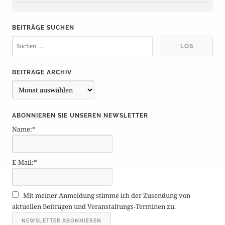
BEITRÄGE SUCHEN
BEITRÄGE ARCHIV
B
e
i
ABONNIEREN SIE UNSEREN NEWSLETTER
t
Name:*
r
ä
g
E-Mail:*
e
A
r
Mit meiner Anmeldung stimme ich der Zusendung von
c
aktuellen Beiträgen und Veranstaltungs-Terminen zu.
h
i