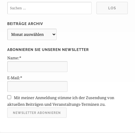
BEITRÄGE ARCHIV
B
e
i
ABONNIEREN SIE UNSEREN NEWSLETTER
t
Name:*
r
ä
g
E-Mail:*
e
A
r
Mit meiner Anmeldung stimme ich der Zusendung von
c
aktuellen Beiträgen und Veranstaltungs-Terminen zu.
h
i
v