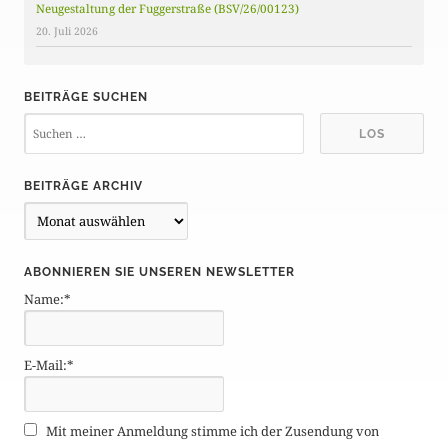
Neugestaltung der Fuggerstraße (BSV/26/00123)
20. Juli 2026
BEITRÄGE SUCHEN
BEITRÄGE ARCHIV
B
e
i
ABONNIEREN SIE UNSEREN NEWSLETTER
t
Name:*
r
ä
g
E-Mail:*
e
A
r
Mit meiner Anmeldung stimme ich der Zusendung von
c