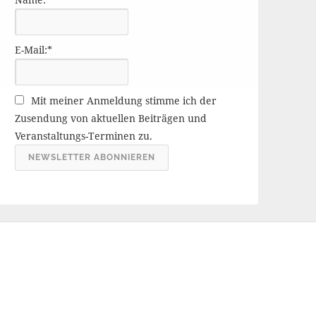
r
ä
g
E-Mail:*
e
A
r
Mit meiner Anmeldung stimme ich der
c
Zusendung von aktuellen Beiträgen und
h
Veranstaltungs-Terminen zu.
i
v