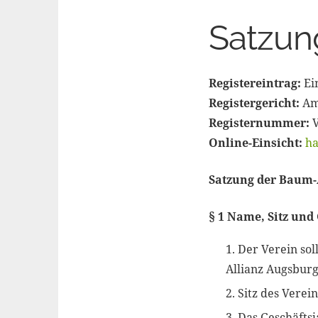
Satzun
Registereintrag:
Ei
Registergericht:
Am
Registernummer:
V
Online-Einsicht:
ha
Satzung der Baum-
§ 1 Name, Sitz und
Der Verein so
Allianz Augsburg
Sitz des Verein
Das Geschäftsj