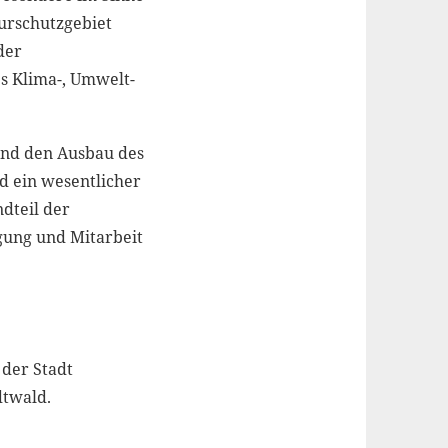
urschutzgebiet
der
s Klima-, Umwelt-
 und den Ausbau des
d ein wesentlicher
dteil der
igung und Mitarbeit
 der Stadt
dtwald.