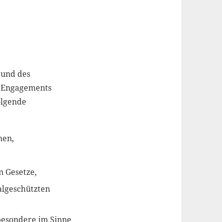
 und des
n Engagements
olgende
hen,
n Gesetze,
algeschützten
besondere im Sinne