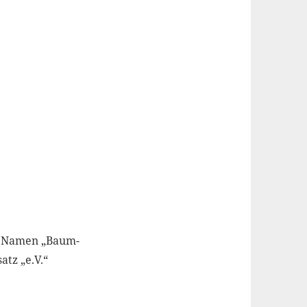
en Namen „Baum-
atz „e.V.“