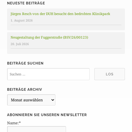
NEUESTE BEITRÄGE
Jürgen Resch von der DUH besucht den bedrohten Klinikpark
1. August 2026
Neugestaltung der Fuggerstraße (BSV/26/00123)
20. Juli 2026
BEITRÄGE SUCHEN
BEITRÄGE ARCHIV
B
e
i
ABONNIEREN SIE UNSEREN NEWSLETTER
t
Name:*
r
ä