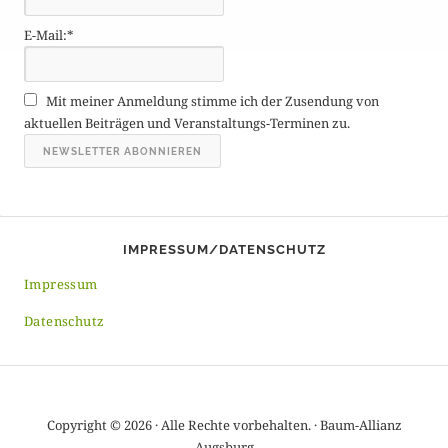
g
E-Mail:*
e
A
r
Mit meiner Anmeldung stimme ich der Zusendung von
c
aktuellen Beiträgen und Veranstaltungs-Terminen zu.
h
i
v
IMPRESSUM/DATENSCHUTZ
Impressum
Datenschutz
Copyright © 2026 · Alle Rechte vorbehalten. · Baum-Allianz
Augsburg