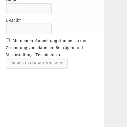
r
ä
g
E-Mail:*
e
A
r
Mit meiner Anmeldung stimme ich der
c
Zusendung von aktuellen Beiträgen und
h
Veranstaltungs-Terminen zu.
i
v