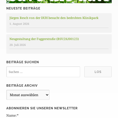
NEUESTE BEITRÄGE
Jürgen Resch von der DUH besucht den bedrohten Klinikpark
1. August 2026
Neugestaltung der Fuggerstraße (BSV/26/00123)
20. Juli 2026
BEITRÄGE SUCHEN
BEITRÄGE ARCHIV
B
e
i
ABONNIEREN SIE UNSEREN NEWSLETTER
t
Name:*
r