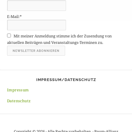
ä
g
E-Mail:*
e
A
r
Mit meiner Anmeldung stimme ich der Zusendung von
c
aktuellen Beiträgen und Veranstaltungs-Terminen zu.
h
i
v
IMPRESSUM/DATENSCHUTZ
Impressum
Datenschutz
Copyright © 2026 · Alle Rechte vorbehalten. · Baum-Allianz