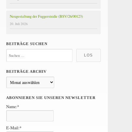
Neugestaltung der Fuggerstraße (BSV/26/00123)
20. Juli 2026
BEITRÄGE SUCHEN
BEITRÄGE ARCHIV
B
e
i
ABONNIEREN SIE UNSEREN NEWSLETTER
t
Name:*
r
ä
g
E-Mail:*
e