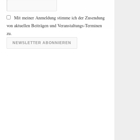
A
r
Mit meiner Anmeldung stimme ich der Zusendung
c
von aktuellen Beiträgen und Veranstaltungs-Terminen
h
zu.
i
v