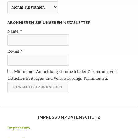
B
e
i
ABONNIEREN SIE UNSEREN NEWSLETTER
t
Name:*
r
ä
g
E-Mail:*
e
A
r
Mit meiner Anmeldung stimme ich der Zusendung von
c
aktuellen Beiträgen und Veranstaltungs-Terminen zu.
h
i
v
IMPRESSUM/DATENSCHUTZ
Impressum