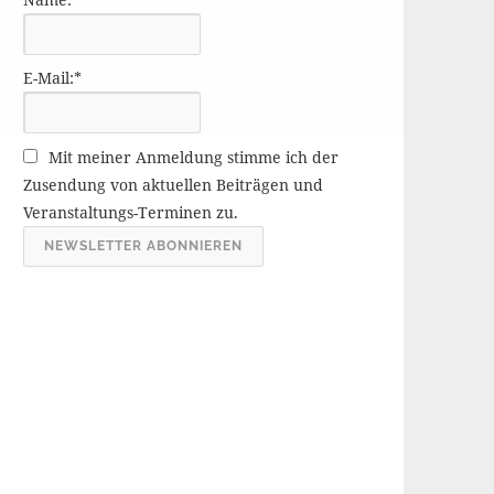
r
ä
g
E-Mail:*
e
A
r
Mit meiner Anmeldung stimme ich der
c
Zusendung von aktuellen Beiträgen und
h
Veranstaltungs-Terminen zu.
i
v