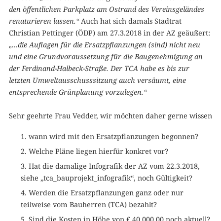
den öffentlichen Parkplatz am Ostrand des Vereinsgeländes
renaturieren lassen.“
Auch hat sich damals Stadtrat
Christian Pettinger (ÖDP) am 27.3.2018 in der AZ geäußert:
„…die Auflagen für die Ersatzpflanzungen (sind) nicht neu
und eine Grundvoraussetzung für die Baugenehmigung an
der Ferdinand-Halbeck-Straße. Der TCA habe es bis zur
letzten Umweltausschusssitzung auch versäumt, eine
entsprechende Grünplanung vorzulegen.“
Sehr geehrte Frau Vedder, wir möchten daher gerne wissen
wann wird mit den Ersatzpflanzungen begonnen?
Welche Pläne liegen hierfür konkret vor?
Hat die damalige Infografik der AZ vom 22.3.2018,
siehe „tca_bauprojekt_infografik“, noch Gültigkeit?
Werden die Ersatzpflanzungen ganz oder nur
teilweise vom Bauherren (TCA) bezahlt?
Sind die Kosten in Höhe von € 40.000,00 noch aktuell?