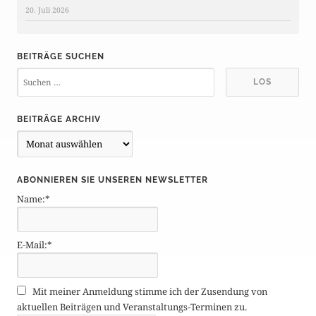
20. Juli 2026
BEITRÄGE SUCHEN
BEITRÄGE ARCHIV
B
e
i
ABONNIEREN SIE UNSEREN NEWSLETTER
t
Name:*
r
ä
g
E-Mail:*
e
A
r
Mit meiner Anmeldung stimme ich der Zusendung von
c
aktuellen Beiträgen und Veranstaltungs-Terminen zu.
h