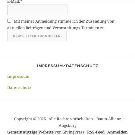
E-Mail:*
e
A
r
Mit meiner Anmeldung stimme ich der Zusendung von
c
aktuellen Beiträgen und Veranstaltungs-Terminen zu.
h
i
v
IMPRESSUM/DATENSCHUTZ
Impressum
Datenschutz
Copyright © 2026 · Alle Rechte vorbehalten. · Baum-Allianz
Augsburg
Gemeinnützige Website
von GivingPress ·
RSS-Feed
·
Anmelden