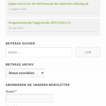
Jürgen Resch von der DUH besucht den bedrohten Klinikpark
1. August 2026
Neugestaltung der Fuggerstraße (BSV/26/00123)
20. Juli 2026
BEITRÄGE SUCHEN
BEITRÄGE ARCHIV
B
e
i
ABONNIEREN SIE UNSEREN NEWSLETTER
t
Name:*
r
ä
g