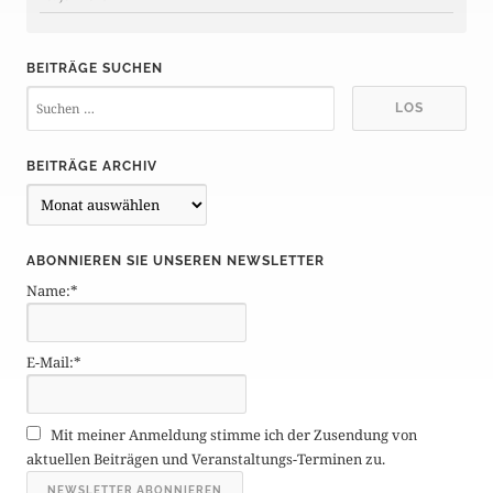
BEITRÄGE SUCHEN
BEITRÄGE ARCHIV
B
e
i
ABONNIEREN SIE UNSEREN NEWSLETTER
t
Name:*
r
ä
g
E-Mail:*
e
A
r
Mit meiner Anmeldung stimme ich der Zusendung von
c
aktuellen Beiträgen und Veranstaltungs-Terminen zu.
h
i