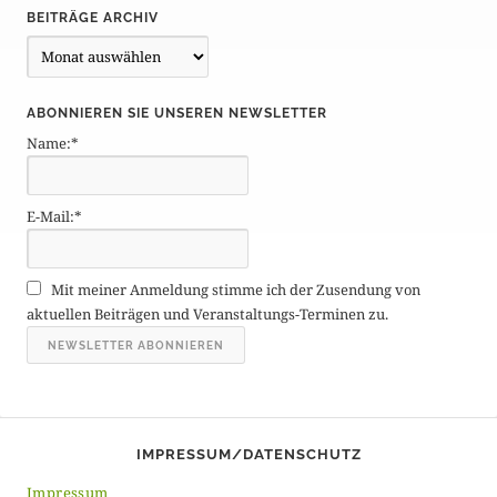
BEITRÄGE ARCHIV
B
e
i
ABONNIEREN SIE UNSEREN NEWSLETTER
t
Name:*
r
ä
g
E-Mail:*
e
A
r
Mit meiner Anmeldung stimme ich der Zusendung von
c
aktuellen Beiträgen und Veranstaltungs-Terminen zu.
h
i
v
IMPRESSUM/DATENSCHUTZ
Impressum