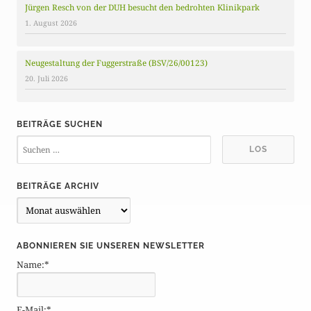
Jürgen Resch von der DUH besucht den bedrohten Klinikpark
1. August 2026
Neugestaltung der Fuggerstraße (BSV/26/00123)
20. Juli 2026
BEITRÄGE SUCHEN
BEITRÄGE ARCHIV
B
e
i
ABONNIEREN SIE UNSEREN NEWSLETTER
t
Name:*
r
ä
g
E-Mail:*