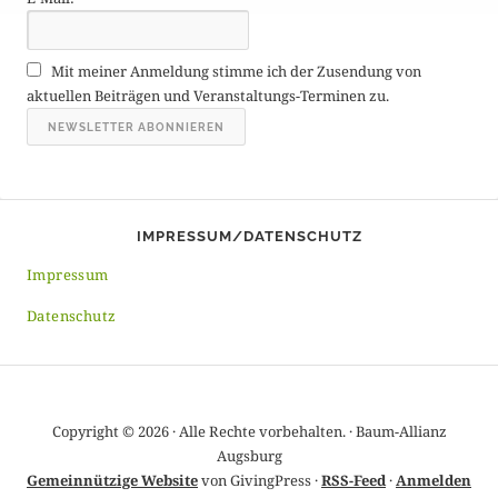
e
A
r
Mit meiner Anmeldung stimme ich der Zusendung von
c
aktuellen Beiträgen und Veranstaltungs-Terminen zu.
h
i
v
IMPRESSUM/DATENSCHUTZ
Impressum
Datenschutz
Copyright © 2026 · Alle Rechte vorbehalten. · Baum-Allianz
Augsburg
Gemeinnützige Website
von GivingPress ·
RSS-Feed
·
Anmelden