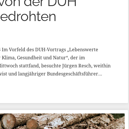
 von der DUH
bedrohten
26 Im Vorfeld des DUH-Vortrags „Lebenswerte
r Klima, Gesundheit und Natur“, der im
ttwoch stattfand, besuchte Jürgen Resch, weithin
ivist und langjähriger Bundesgeschäftsführer…