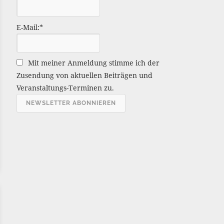
ä
g
E-Mail:*
e
A
r
Mit meiner Anmeldung stimme ich der
c
Zusendung von aktuellen Beiträgen und
h
Veranstaltungs-Terminen zu.
i
v