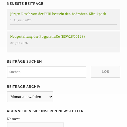
NEUESTE BEITRÄGE
Jürgen Resch von der DUH besucht den bedrohten Klinikpark
1. August 2026
Neugestaltung der Fuggerstraße (BSV/26/00123)
20. Juli 2026
BEITRÄGE SUCHEN
BEITRÄGE ARCHIV
B
e
i
ABONNIEREN SIE UNSEREN NEWSLETTER
t
Name:*
r
ä