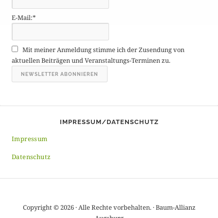
g
E-Mail:*
e
A
r
Mit meiner Anmeldung stimme ich der Zusendung von
c
aktuellen Beiträgen und Veranstaltungs-Terminen zu.
h
i
v
IMPRESSUM/DATENSCHUTZ
Impressum
Datenschutz
Copyright © 2026 · Alle Rechte vorbehalten. · Baum-Allianz