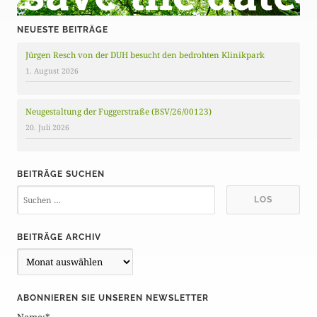
NEUESTE BEITRÄGE
Jürgen Resch von der DUH besucht den bedrohten Klinikpark
1. August 2026
Neugestaltung der Fuggerstraße (BSV/26/00123)
20. Juli 2026
BEITRÄGE SUCHEN
BEITRÄGE ARCHIV
B
e
i
ABONNIEREN SIE UNSEREN NEWSLETTER
t
Name:*