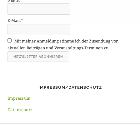
r
ä
g
E-Mail:*
e
A
r
Mit meiner Anmeldung stimme ich der Zusendung von
c
aktuellen Beiträgen und Veranstaltungs-Terminen zu.
h
i
v
IMPRESSUM/DATENSCHUTZ
Impressum
Datenschutz