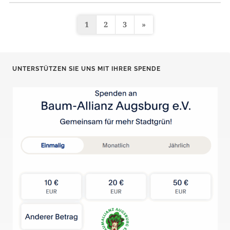
1
2
3
»
S
e
i
UNTERSTÜTZEN SIE UNS MIT IHRER SPENDE
t
e
n
n
u
m
m
e
r