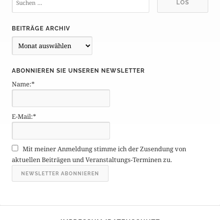
BEITRÄGE ARCHIV
B
e
i
ABONNIEREN SIE UNSEREN NEWSLETTER
t
Name:*
r
ä
g
E-Mail:*
e
A
r
Mit meiner Anmeldung stimme ich der Zusendung von
c
aktuellen Beiträgen und Veranstaltungs-Terminen zu.
h
i
v