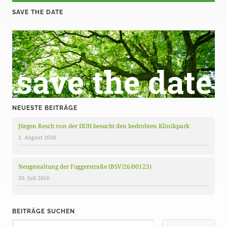
SAVE THE DATE
r
ä
g
e
NEUESTE BEITRÄGE
Jürgen Resch von der DUH besucht den bedrohten Klinikpark
1. August 2026
Neugestaltung der Fuggerstraße (BSV/26/00123)
20. Juli 2026
BEITRÄGE SUCHEN