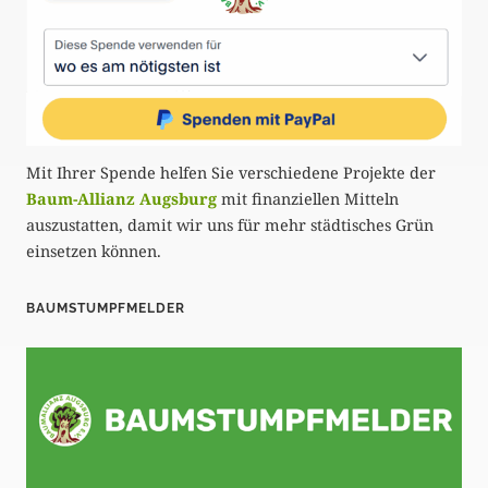
i
e
r
u
Mit Ihrer Spende helfen Sie verschiedene Projekte der
n
Baum-Allianz Augsburg
mit finanziellen Mitteln
g
auszustatten, damit wir uns für mehr städtisches Grün
einsetzen können.
d
e
BAUMSTUMPFMELDER
r
B
e
i
t