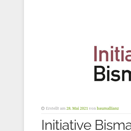
Erstellt am
28. Mai 2021
von
baumallianz
Initiative Bism