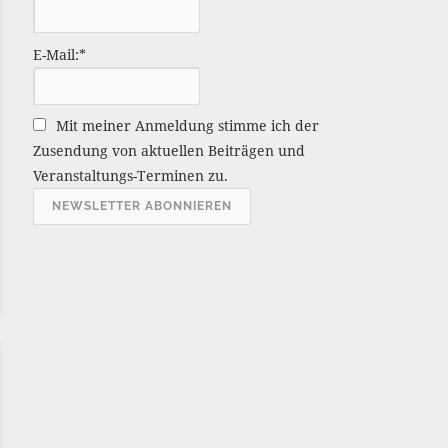
ä
g
E-Mail:*
e
A
r
Mit meiner Anmeldung stimme ich der
c
Zusendung von aktuellen Beiträgen und
h
Veranstaltungs-Terminen zu.
i
v