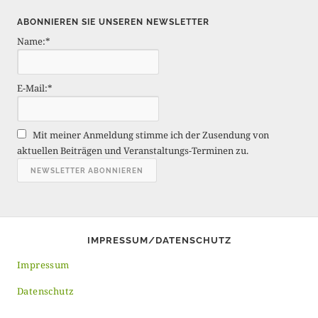
i
ABONNIEREN SIE UNSEREN NEWSLETTER
t
Name:*
r
ä
g
E-Mail:*
e
A
r
Mit meiner Anmeldung stimme ich der Zusendung von
c
aktuellen Beiträgen und Veranstaltungs-Terminen zu.
h
i
v
IMPRESSUM/DATENSCHUTZ
Impressum
Datenschutz