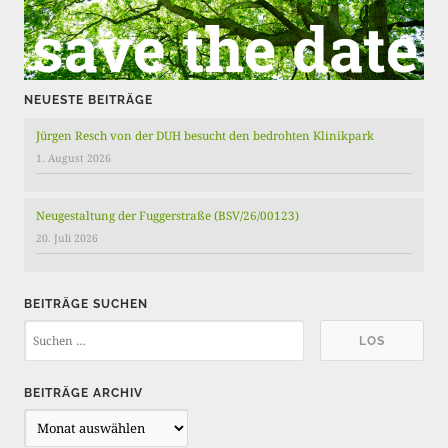
e
NEUESTE BEITRÄGE
Jürgen Resch von der DUH besucht den bedrohten Klinikpark
1. August 2026
Neugestaltung der Fuggerstraße (BSV/26/00123)
20. Juli 2026
BEITRÄGE SUCHEN
BEITRÄGE ARCHIV
B
e