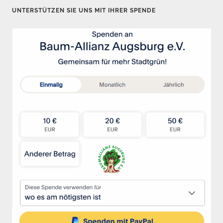
t
UNTERSTÜTZEN SIE UNS MIT IHRER SPENDE
e
n
n
u
m
m
e
r
i
e
r
u