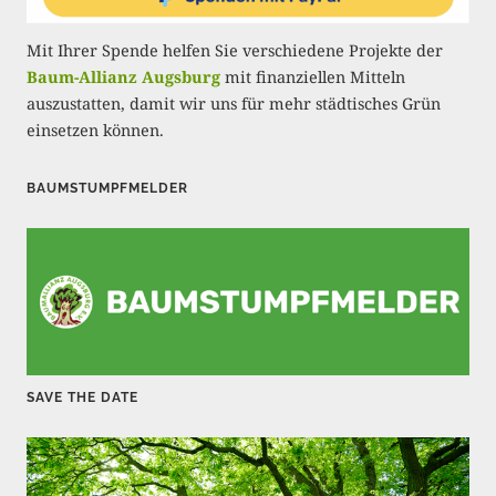
n
Mit Ihrer Spende helfen Sie verschiedene Projekte der
g
Baum-Allianz Augsburg
mit finanziellen Mitteln
auszustatten, damit wir uns für mehr städtisches Grün
d
einsetzen können.
e
r
BAUMSTUMPFMELDER
B
e
i
t
r
SAVE THE DATE
ä
g