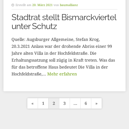
Erstellt am
20. März 2021
von
baumallianz
Stadtrat stellt Bismarckviertel
unter Schutz
Quelle: Augsburger Allgemeine, Stefan Krog,
20.3.2021 Anlass war der drohende Abriss einer 99
Jahre alten Villa in der Hochfeldstraße. Die
Erhaltungssatzung soll zügig in Kraft treten. Was das
für das betroffene Haus bedeutet Die Villa in der
Hochfeldstraße,…
Mehr erfahren
«
1
2
3
…
6
»
S
e
i