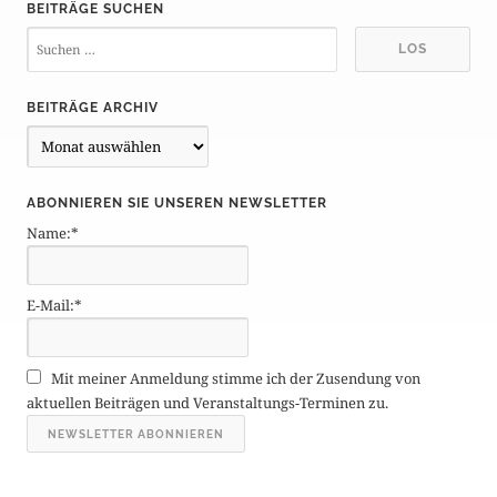
BEITRÄGE SUCHEN
BEITRÄGE ARCHIV
B
e
i
ABONNIEREN SIE UNSEREN NEWSLETTER
t
Name:*
r
ä
g
E-Mail:*
e
A
r
Mit meiner Anmeldung stimme ich der Zusendung von
c
aktuellen Beiträgen und Veranstaltungs-Terminen zu.
h
i
v