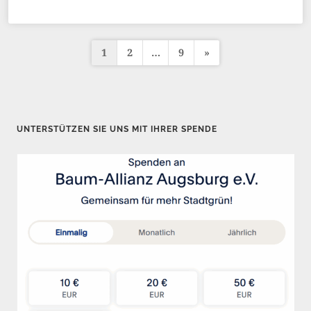
1
2
…
9
»
S
e
i
t
UNTERSTÜTZEN SIE UNS MIT IHRER SPENDE
e
n
n
u
m
m
e