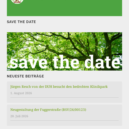
t
r
SAVE THE DATE
ä
g
e
NEUESTE BEITRÄGE
Jürgen Resch von der DUH besucht den bedrohten Klinikpark
1. August 2026
Neugestaltung der Fuggerstraße (BSV/26/00123)
20. Juli 2026