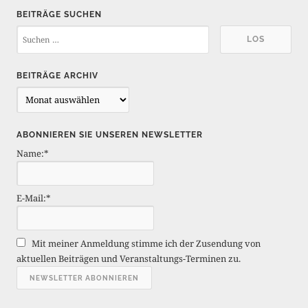
BEITRÄGE SUCHEN
BEITRÄGE ARCHIV
B
e
i
ABONNIEREN SIE UNSEREN NEWSLETTER
t
Name:*
r
ä
g
E-Mail:*
e
A
r
Mit meiner Anmeldung stimme ich der Zusendung von
c
aktuellen Beiträgen und Veranstaltungs-Terminen zu.
h
i
v