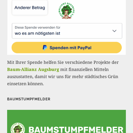
r
i
e
r
u
n
Mit Ihrer Spende helfen Sie verschiedene Projekte der
g
Baum-Allianz Augsburg
mit finanziellen Mitteln
auszustatten, damit wir uns für mehr städtisches Grün
d
einsetzen können.
e
r
BAUMSTUMPFMELDER
B
e
i