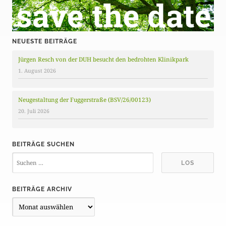
NEUESTE BEITRÄGE
Jürgen Resch von der DUH besucht den bedrohten Klinikpark
1. August 2026
Neugestaltung der Fuggerstraße (BSV/26/00123)
20. Juli 2026
BEITRÄGE SUCHEN
BEITRÄGE ARCHIV
B
e
i