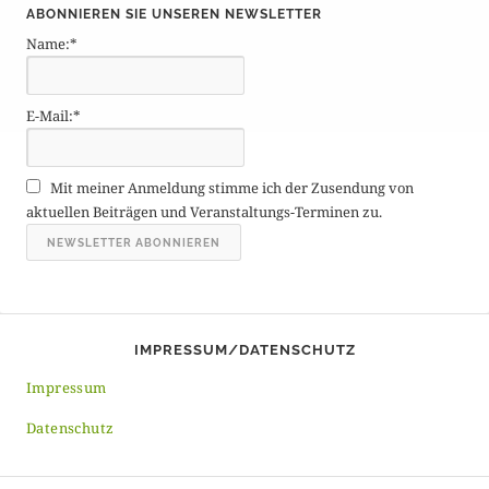
ABONNIEREN SIE UNSEREN NEWSLETTER
t
Name:*
r
ä
g
E-Mail:*
e
A
r
Mit meiner Anmeldung stimme ich der Zusendung von
c
aktuellen Beiträgen und Veranstaltungs-Terminen zu.
h
i
v
IMPRESSUM/DATENSCHUTZ
Impressum
Datenschutz