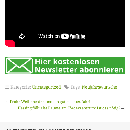
Kategorie:
Uncategorized
Tags:
Neujahrswünsche
←
Frohe Weihnachten und ein gutes neues Jahr!
Hessing fällt alte Bäume am Förderzentrum: Ist das nötig?
→