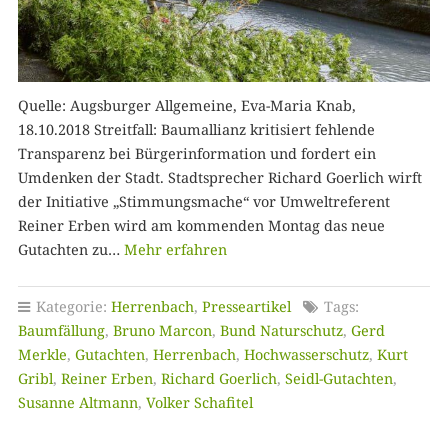
Quelle: Augsburger Allgemeine, Eva-Maria Knab,
18.10.2018 Streitfall: Baumallianz kritisiert fehlende
Transparenz bei Bürgerinformation und fordert ein
Umdenken der Stadt. Stadtsprecher Richard Goerlich wirft
der Initiative „Stimmungsmache“ vor Umweltreferent
Reiner Erben wird am kommenden Montag das neue
Gutachten zu…
Mehr erfahren
Kategorie:
Herrenbach
,
Presseartikel
Tags:
Baumfällung
,
Bruno Marcon
,
Bund Naturschutz
,
Gerd
Merkle
,
Gutachten
,
Herrenbach
,
Hochwasserschutz
,
Kurt
Gribl
,
Reiner Erben
,
Richard Goerlich
,
Seidl-Gutachten
,
Susanne Altmann
,
Volker Schafitel