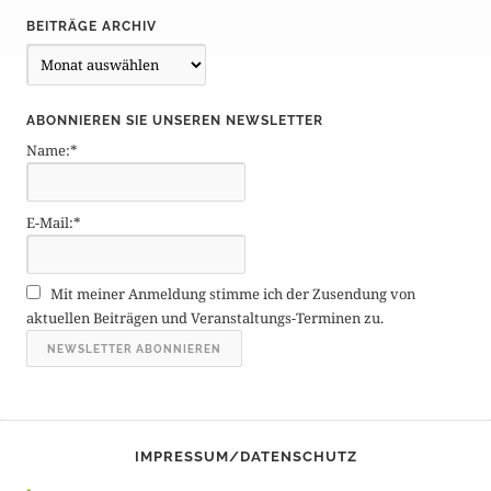
BEITRÄGE ARCHIV
B
e
i
ABONNIEREN SIE UNSEREN NEWSLETTER
t
Name:*
r
ä
g
E-Mail:*
e
A
r
Mit meiner Anmeldung stimme ich der Zusendung von
c
aktuellen Beiträgen und Veranstaltungs-Terminen zu.
h
i
v
IMPRESSUM/DATENSCHUTZ