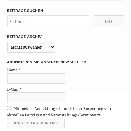
BEITRÄGE SUCHEN
BEITRÄGE ARCHIV
B
e
i
ABONNIEREN SIE UNSEREN NEWSLETTER
t
Name:*
r
ä
g
E-Mail:*
e
A
r
Mit meiner Anmeldung stimme ich der Zusendung von
c
aktuellen Beiträgen und Veranstaltungs-Terminen zu.
h
i
v