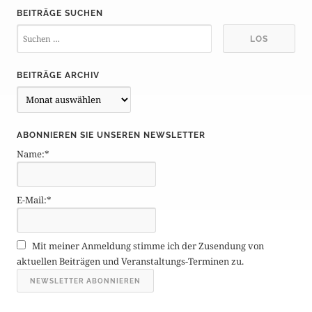
BEITRÄGE SUCHEN
BEITRÄGE ARCHIV
B
e
i
ABONNIEREN SIE UNSEREN NEWSLETTER
t
Name:*
r
ä
g
E-Mail:*
e
A
r
Mit meiner Anmeldung stimme ich der Zusendung von
c
aktuellen Beiträgen und Veranstaltungs-Terminen zu.
h
i
v