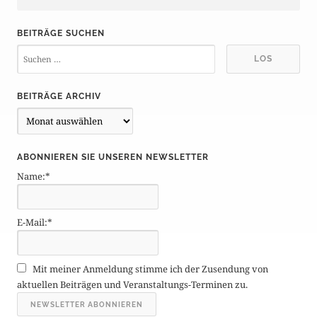
BEITRÄGE SUCHEN
BEITRÄGE ARCHIV
B
e
i
ABONNIEREN SIE UNSEREN NEWSLETTER
t
Name:*
r
ä
g
E-Mail:*
e
A
r
Mit meiner Anmeldung stimme ich der Zusendung von
c
aktuellen Beiträgen und Veranstaltungs-Terminen zu.
h
i