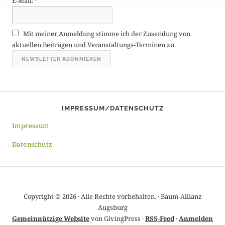
E-Mail:*
e
A
r
Mit meiner Anmeldung stimme ich der Zusendung von
c
aktuellen Beiträgen und Veranstaltungs-Terminen zu.
h
i
v
IMPRESSUM/DATENSCHUTZ
Impressum
Datenschutz
Copyright © 2026 · Alle Rechte vorbehalten. · Baum-Allianz
Augsburg
Gemeinnützige Website
von GivingPress ·
RSS-Feed
·
Anmelden