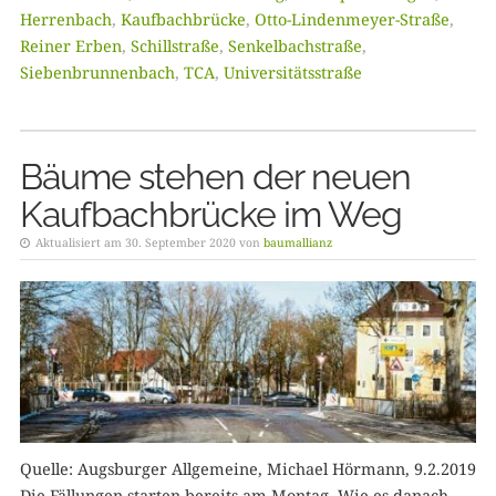
Herrenbach
,
Kaufbachbrücke
,
Otto-Lindenmeyer-Straße
,
Reiner Erben
,
Schillstraße
,
Senkelbachstraße
,
Siebenbrunnenbach
,
TCA
,
Universitätsstraße
Bäume stehen der neuen
Kaufbachbrücke im Weg
Aktualisiert am 30. September 2020 von
baumallianz
Quelle: Augsburger Allgemeine, Michael Hörmann, 9.2.2019
Die Fällungen starten bereits am Montag. Wie es danach