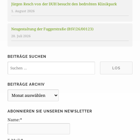
Jürgen Resch von der DUH besucht den bedrohten Klinikpark
1. August 2026
Neugestaltung der Fuggerstraße (BSV/26/00123)
20. Juli 2026
BEITRÄGE SUCHEN
BEITRÄGE ARCHIV
B
e
i
ABONNIEREN SIE UNSEREN NEWSLETTER
t
Name:*
r
ä
g