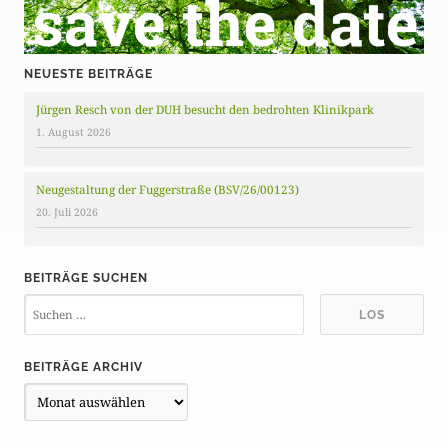
NEUESTE BEITRÄGE
Jürgen Resch von der DUH besucht den bedrohten Klinikpark
1. August 2026
Neugestaltung der Fuggerstraße (BSV/26/00123)
20. Juli 2026
BEITRÄGE SUCHEN
BEITRÄGE ARCHIV
B
e
i