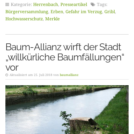
Kategorie:
Herrenbach
,
Presseartikel
Tags:
Bürgerversammlung
,
Erben
,
Gefahr im Verzug
,
Gribl
,
Hochwasserschutz
,
Merkle
Baum-Allianz wirft der Stadt
„willkürliche Baumfällungen“
vor
Aktualisiert am 25. Juli 2018 von
baumallianz