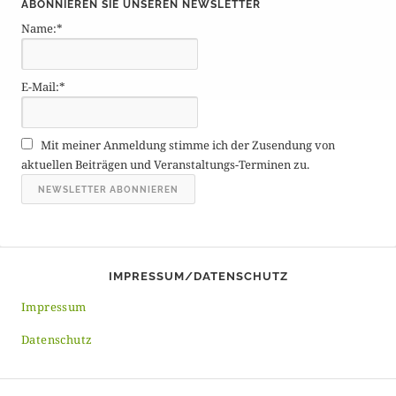
ABONNIEREN SIE UNSEREN NEWSLETTER
t
Name:*
r
ä
g
E-Mail:*
e
A
r
Mit meiner Anmeldung stimme ich der Zusendung von
c
aktuellen Beiträgen und Veranstaltungs-Terminen zu.
h
i
v
IMPRESSUM/DATENSCHUTZ
Impressum
Datenschutz