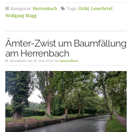
Kategorie:
Herrenbach
Tags:
Gribl
,
Leserbrief
,
Wolfgang Magg
Ämter-Zwist um Baumfällung
am Herrenbach
Aktualisiert am 26. Juni 2018 von
baumallianz