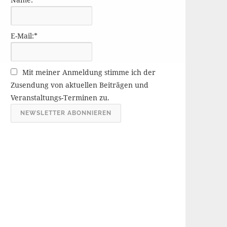
r
ä
g
E-Mail:*
e
A
r
Mit meiner Anmeldung stimme ich der
c
Zusendung von aktuellen Beiträgen und
h
Veranstaltungs-Terminen zu.
i
v