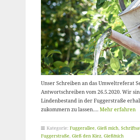
Unser Schreiben an das Umweltreferat Se
Antwortschreiben vom 26.5.2020. Wir sind
Lindenbestand in der Fuggerstraße erha
zukommern zu lassen….
Mehr erfahren
Kategorie:
Fuggerallee
,
Gieß mich
,
Schriftsa
Fuggerstraße
,
Gieß den Kiez
,
Gieß´mich