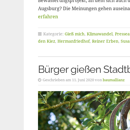
Bewässerungsprojekt, an dem sich auch di
Augsburg? Die Meinungen gehen auseinand
erfahren
Kategorie:
Gieß mich
,
Klimawandel
,
Pressea
den Kiez
,
Hermanfriedhof
,
Reiner Erben
,
Susa
Bürger gießen Stad
Geschrieben am 11. Juni 2020 von
baumallianz