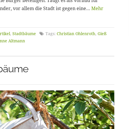
e Bürger beteiligen. Taugt es als Vorbild für
er, vor allem die Stadt ist gegen eine…
Mehr
rtikel
,
Stadtbäume
Tags:
Christian Ohlenroth
,
Gieß
nne Altmann
tbäume