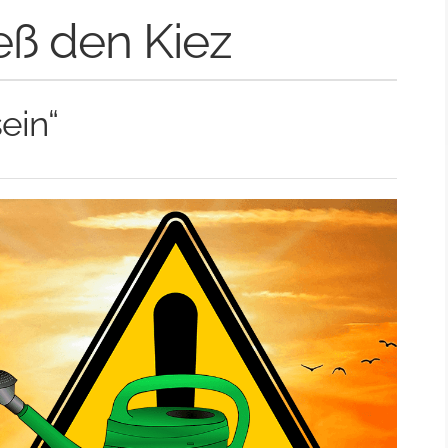
eß den Kiez
ein“