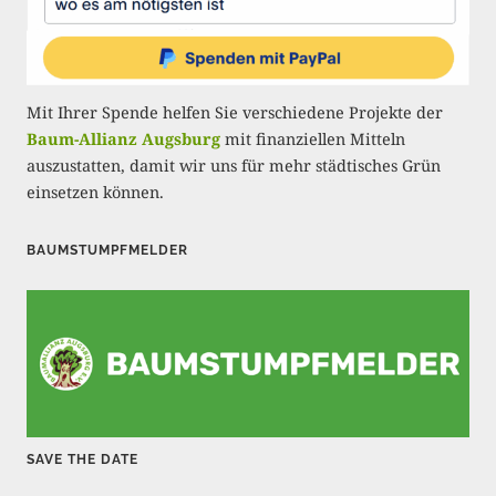
r
u
n
Mit Ihrer Spende helfen Sie verschiedene Projekte der
g
Baum-Allianz Augsburg
mit finanziellen Mitteln
auszustatten, damit wir uns für mehr städtisches Grün
d
einsetzen können.
e
r
BAUMSTUMPFMELDER
B
e
i
t
r
SAVE THE DATE
ä