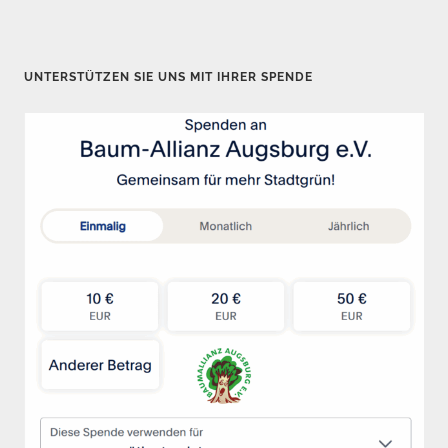
e
i
t
UNTERSTÜTZEN SIE UNS MIT IHRER SPENDE
e
n
n
u
m
m
e
r
i
e