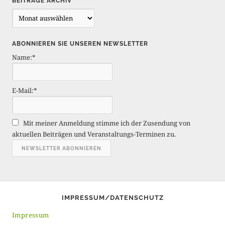
BEITRÄGE ARCHIV
B
e
i
ABONNIEREN SIE UNSEREN NEWSLETTER
t
Name:*
r
ä
g
E-Mail:*
e
A
r
Mit meiner Anmeldung stimme ich der Zusendung von
c
aktuellen Beiträgen und Veranstaltungs-Terminen zu.
h
i
v
IMPRESSUM/DATENSCHUTZ
Impressum