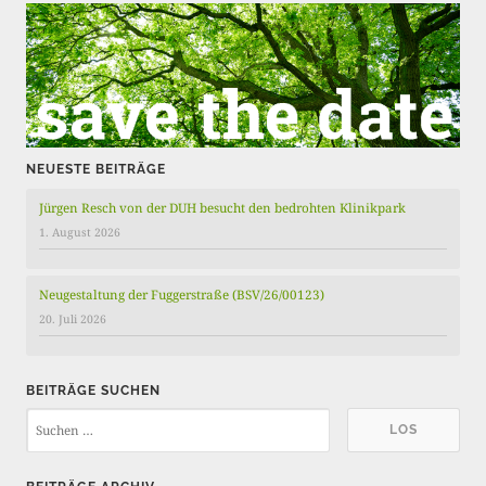
g
e
NEUESTE BEITRÄGE
Jürgen Resch von der DUH besucht den bedrohten Klinikpark
1. August 2026
Neugestaltung der Fuggerstraße (BSV/26/00123)
20. Juli 2026
BEITRÄGE SUCHEN