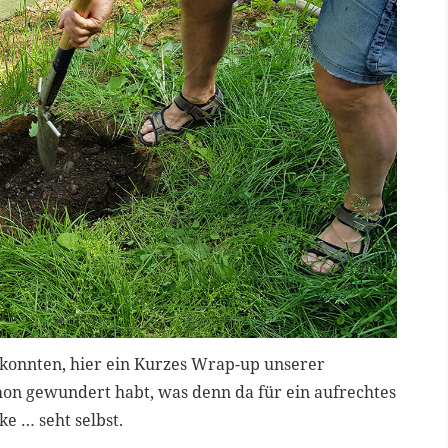
n konnten, hier ein Kurzes Wrap-up unserer
hon gewundert habt, was denn da für ein aufrechtes
e … seht selbst.