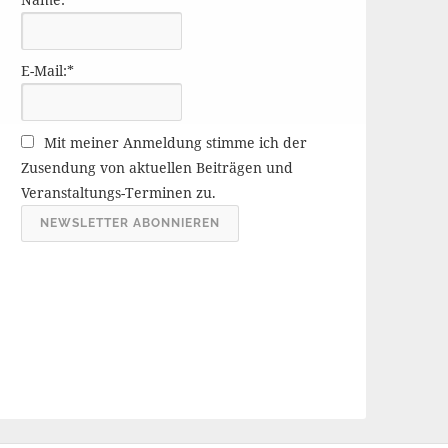
r
ä
g
E-Mail:*
e
A
r
Mit meiner Anmeldung stimme ich der
c
Zusendung von aktuellen Beiträgen und
h
Veranstaltungs-Terminen zu.
i
v