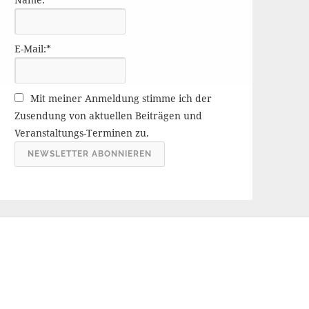
r
ä
g
E-Mail:*
e
A
r
Mit meiner Anmeldung stimme ich der
c
Zusendung von aktuellen Beiträgen und
h
Veranstaltungs-Terminen zu.
i
v