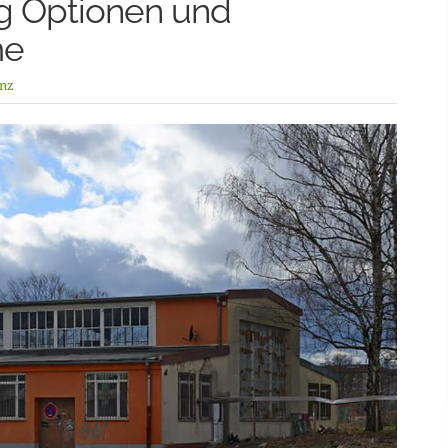
ig Optionen und
me
nz