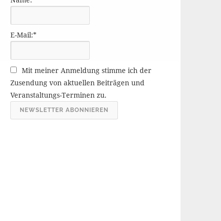
r
ä
g
E-Mail:*
e
A
r
Mit meiner Anmeldung stimme ich der
c
Zusendung von aktuellen Beiträgen und
h
Veranstaltungs-Terminen zu.
i
v