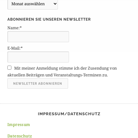
B
e
i
ABONNIEREN SIE UNSEREN NEWSLETTER
t
Name:*
r
ä
g
E-Mail:*
e
A
r
Mit meiner Anmeldung stimme ich der Zusendung von
c
aktuellen Beiträgen und Veranstaltungs-Terminen zu.
h
i
v
IMPRESSUM/DATENSCHUTZ
Impressum
Datenschutz