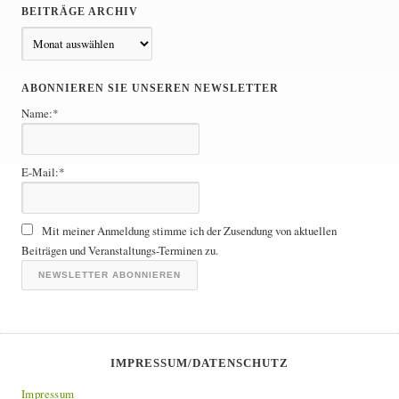
BEITRÄGE ARCHIV
B
e
i
ABONNIEREN SIE UNSEREN NEWSLETTER
t
Name:*
r
ä
g
E-Mail:*
e
A
r
Mit meiner Anmeldung stimme ich der Zusendung von aktuellen
c
Beiträgen und Veranstaltungs-Terminen zu.
h
i
v
IMPRESSUM/DATENSCHUTZ
Impressum