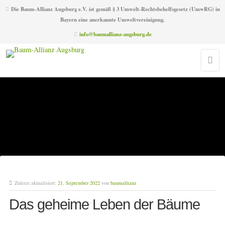
Die Baum-Allianz Augsburg e.V. ist gemäß § 3 Umwelt-Rechtsbehelfsgesetz (UmwRG) in
Bayern eine anerkannte Umweltvereinigung.
info@baumallianz-augsburg.de
Zuletzt aktualisiert:
21. September 2022
von
baumallianz
Das geheime Leben der Bäume