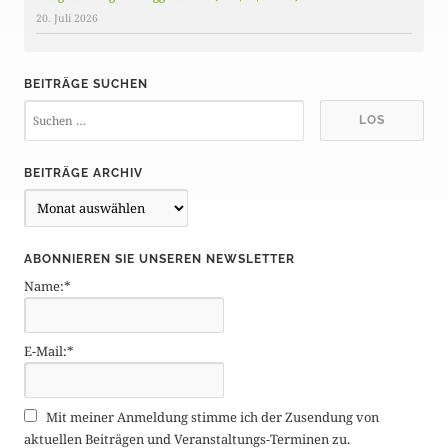
20. Juli 2026
BEITRÄGE SUCHEN
BEITRÄGE ARCHIV
B
e
i
ABONNIEREN SIE UNSEREN NEWSLETTER
t
Name:*
r
ä
g
E-Mail:*
e
A
r
Mit meiner Anmeldung stimme ich der Zusendung von
c
aktuellen Beiträgen und Veranstaltungs-Terminen zu.
h