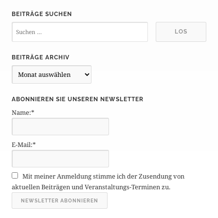
BEITRÄGE SUCHEN
BEITRÄGE ARCHIV
B
e
i
ABONNIEREN SIE UNSEREN NEWSLETTER
t
Name:*
r
ä
g
E-Mail:*
e
A
r
Mit meiner Anmeldung stimme ich der Zusendung von
c
aktuellen Beiträgen und Veranstaltungs-Terminen zu.
h
i
v