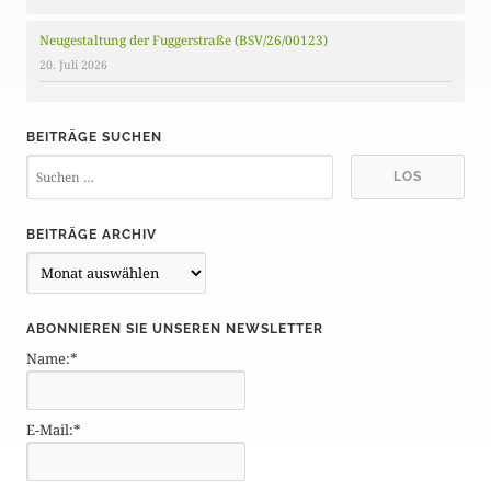
Neugestaltung der Fuggerstraße (BSV/26/00123)
20. Juli 2026
BEITRÄGE SUCHEN
BEITRÄGE ARCHIV
B
e
i
ABONNIEREN SIE UNSEREN NEWSLETTER
t
Name:*
r
ä
g
E-Mail:*
e
A
r