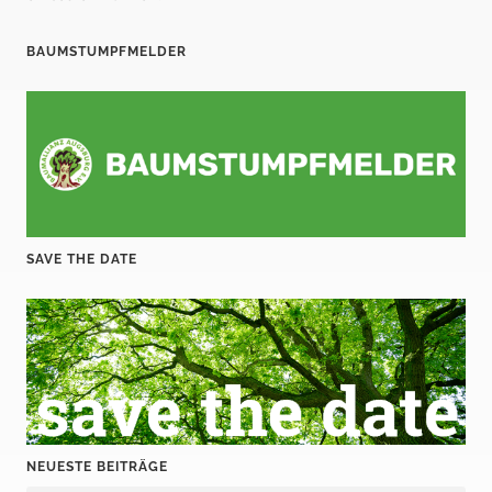
d
e
BAUMSTUMPFMELDER
r
B
e
i
t
SAVE THE DATE
r
ä
g
e
NEUESTE BEITRÄGE