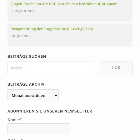
Jürgen Resch von der DUH besucht den bedrohten Klinikpark
1. August 2026
Neugestaltung der Fuggerstraße (BSV/26/00123)
20. Juli 2026
BEITRÄGE SUCHEN
BEITRÄGE ARCHIV
B
e
i
ABONNIEREN SIE UNSEREN NEWSLETTER
t
Name:*
r
ä
g