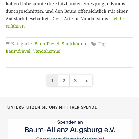
haben Unbekannte die Stützbänder eines jungen Baums
durchgeschnitten, und den Baum offensichtlich mit einer
Axt stark beschädigt. Diese Art von Vandalismus…
Mehr
erfahren
Kategorie:
Baumfrevel
,
Stadtbäume
Tags:
Baumfrevel
,
Vandalismus
1
2
3
»
S
e
i
UNTERSTÜTZEN SIE UNS MIT IHRER SPENDE
t
e
n