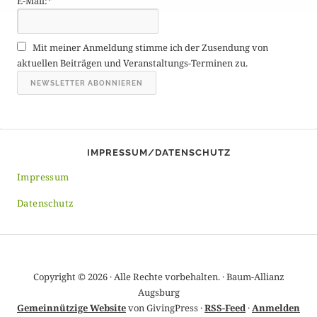
E-Mail:*
e
A
r
Mit meiner Anmeldung stimme ich der Zusendung von
c
aktuellen Beiträgen und Veranstaltungs-Terminen zu.
h
i
v
IMPRESSUM/DATENSCHUTZ
Impressum
Datenschutz
Copyright © 2026 · Alle Rechte vorbehalten. · Baum-Allianz
Augsburg
Gemeinnützige Website
von GivingPress ·
RSS-Feed
·
Anmelden