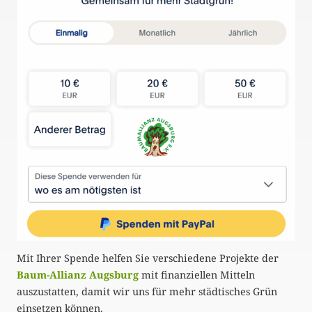
n
u
m
m
e
r
i
e
r
u
Mit Ihrer Spende helfen Sie verschiedene Projekte der
n
Baum-Allianz Augsburg
mit finanziellen Mitteln
g
auszustatten, damit wir uns für mehr städtisches Grün
einsetzen können.