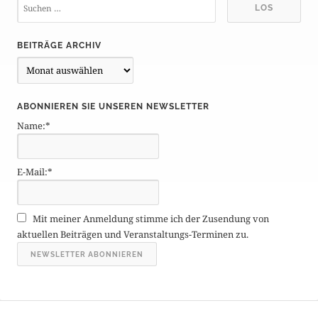
BEITRÄGE ARCHIV
B
e
i
ABONNIEREN SIE UNSEREN NEWSLETTER
t
Name:*
r
ä
g
E-Mail:*
e
A
r
Mit meiner Anmeldung stimme ich der Zusendung von
c
aktuellen Beiträgen und Veranstaltungs-Terminen zu.
h
i
v