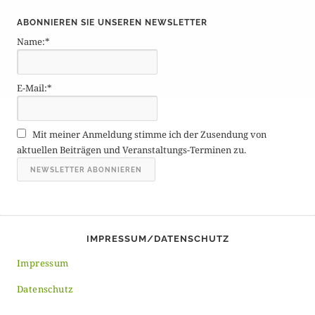
i
ABONNIEREN SIE UNSEREN NEWSLETTER
t
Name:*
r
ä
g
E-Mail:*
e
A
r
Mit meiner Anmeldung stimme ich der Zusendung von
c
aktuellen Beiträgen und Veranstaltungs-Terminen zu.
h
i
v
IMPRESSUM/DATENSCHUTZ
Impressum
Datenschutz