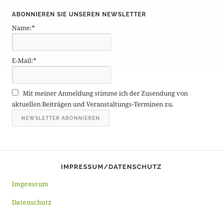
i
ABONNIEREN SIE UNSEREN NEWSLETTER
t
Name:*
r
ä
g
E-Mail:*
e
A
r
Mit meiner Anmeldung stimme ich der Zusendung von
c
aktuellen Beiträgen und Veranstaltungs-Terminen zu.
h
i
v
IMPRESSUM/DATENSCHUTZ
Impressum
Datenschutz