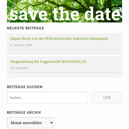
NEUESTE BEITRÄGE
Jürgen Resch von der DUH besucht den bedrohten Klinikpark
1. August 2026
Neugestaltung der Fuggerstraße (BSV/26/00123)
20. Juli 2026
BEITRÄGE SUCHEN
BEITRÄGE ARCHIV
B
e