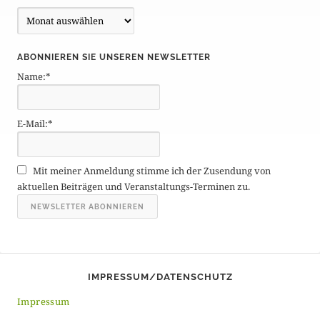
B
e
i
ABONNIEREN SIE UNSEREN NEWSLETTER
t
Name:*
r
ä
g
E-Mail:*
e
A
r
Mit meiner Anmeldung stimme ich der Zusendung von
c
aktuellen Beiträgen und Veranstaltungs-Terminen zu.
h
i
v
IMPRESSUM/DATENSCHUTZ
Impressum