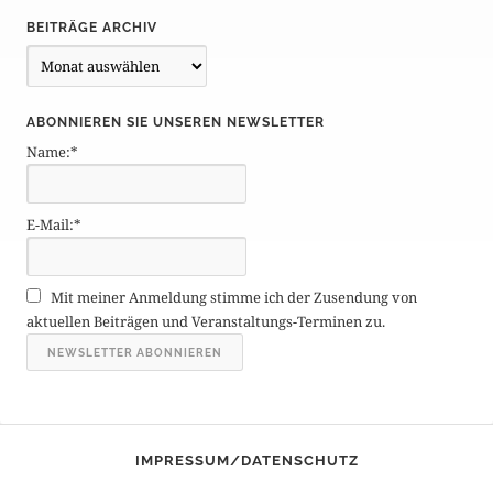
BEITRÄGE ARCHIV
B
e
i
ABONNIEREN SIE UNSEREN NEWSLETTER
t
Name:*
r
ä
g
E-Mail:*
e
A
r
Mit meiner Anmeldung stimme ich der Zusendung von
c
aktuellen Beiträgen und Veranstaltungs-Terminen zu.
h
i
v
IMPRESSUM/DATENSCHUTZ