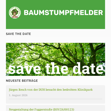
B
e
i
t
SAVE THE DATE
r
ä
g
e
NEUESTE BEITRÄGE
Jürgen Resch von der DUH besucht den bedrohten Klinikpark
1. August 2026
Neugestaltung der Fuggerstraße (BSV/26/00123)