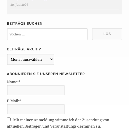
20. Juli 2026
BEITRÄGE SUCHEN
BEITRÄGE ARCHIV
B
e
i
ABONNIEREN SIE UNSEREN NEWSLETTER
t
Name:*
r
ä
g
E-Mail:*
e
A
r
Mit meiner Anmeldung stimme ich der Zusendung von
c
aktuellen Beiträgen und Veranstaltungs-Terminen zu.
h