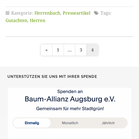
Kategorie:
Herrenbach
,
Presseartikel
Tags:
Gutachten
,
Herren
«
1
…
3
4
S
e
i
UNTERSTÜTZEN SIE UNS MIT IHRER SPENDE
t
e
n
n
u
m