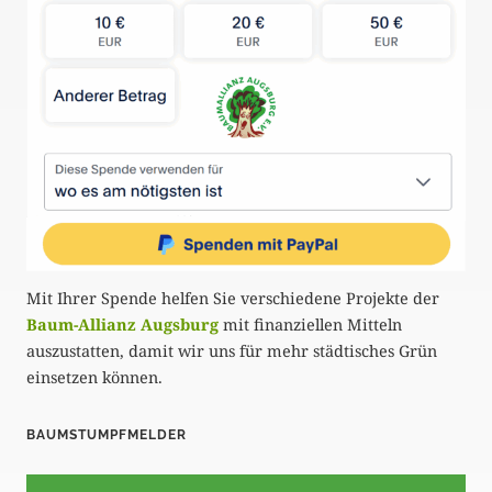
m
e
r
i
e
r
u
Mit Ihrer Spende helfen Sie verschiedene Projekte der
n
Baum-Allianz Augsburg
mit finanziellen Mitteln
g
auszustatten, damit wir uns für mehr städtisches Grün
einsetzen können.
d
e
BAUMSTUMPFMELDER
r