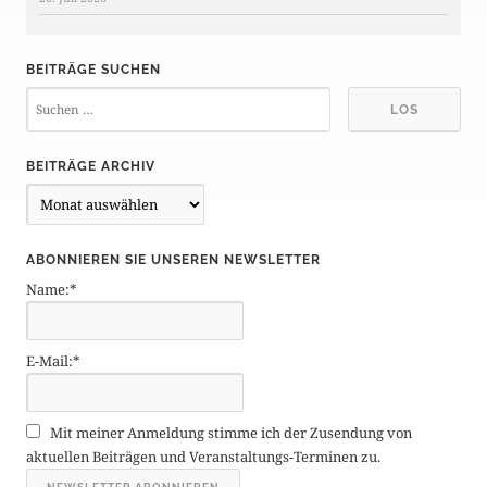
BEITRÄGE SUCHEN
BEITRÄGE ARCHIV
B
e
i
ABONNIEREN SIE UNSEREN NEWSLETTER
t
Name:*
r
ä
g
E-Mail:*
e
A
r
Mit meiner Anmeldung stimme ich der Zusendung von
c
aktuellen Beiträgen und Veranstaltungs-Terminen zu.
h
i