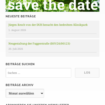
NEUESTE BEITRÄGE
Jürgen Resch von der DUH besucht den bedrohten Klinikpark
1. August 2026
Neugestaltung der Fuggerstraße (BSV/26/00123)
20. Juli 2026
BEITRÄGE SUCHEN
BEITRÄGE ARCHIV
B
e
i