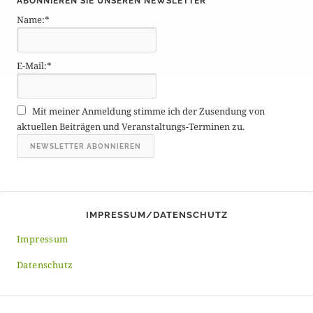
ABONNIEREN SIE UNSEREN NEWSLETTER
t
Name:*
r
ä
g
E-Mail:*
e
A
r
Mit meiner Anmeldung stimme ich der Zusendung von
c
aktuellen Beiträgen und Veranstaltungs-Terminen zu.
h
i
v
IMPRESSUM/DATENSCHUTZ
Impressum
Datenschutz